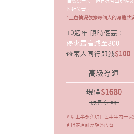
自然癒合快，但有機會出現輕微
附近位置。
*上色情況依據每個人的身體狀
10週年 限時優惠：
​優惠最高減至800
👭兩人同行即減
$100
高級導師
現價
$1680
(原價: $200)
# 以上半永久項目包半年內一次
# 指定眉師需額外收費