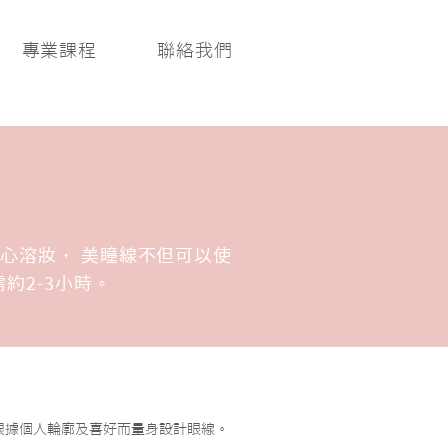
專業課程
聯絡我們
心溶妝， 美瞳線不但可以使
約2-3小時。
條，根據個人輪廓及喜好而量身設計眼線。