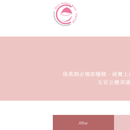
偽素顏必備美瞳線，視覺上
五官立體深邃
After