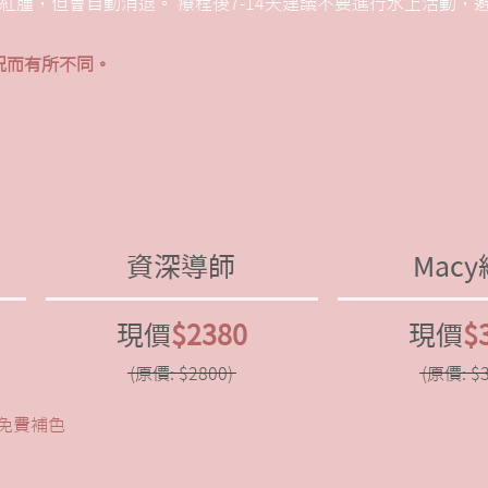
紅腫，但會自動消退。 療程後7-14天建議不要進行水上活動，
況而有所不同。
資深導師
Mac
現價
$2380
現價
$
(原價: $2800)
(原價: $3
免費補色