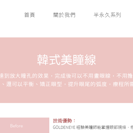
首頁
關於我們
半永久系列
韓式美瞳線
達到放大瞳孔的效果，完成後可以不用畫眼線，不用擔
、還可以平衡、矯正眼型，提升眼尾的弧度，療程所需
技術優勢：
Before
GOLDENEYE 經驗美瞳師能掌握眼部視