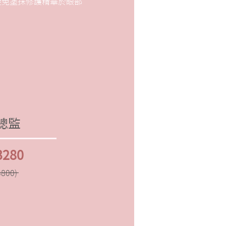
避免塗抹修護精華於眼部
y總監
3280
800)